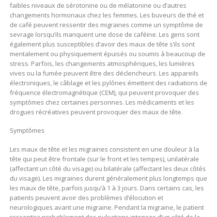
faibles niveaux de sérotonine ou de mélatonine ou d’autres
changements hormonaux chez les femmes. Les buveurs de thé et
de café peuvent ressentir des migraines comme un symptôme de
sevrage lorsqu’ils manquent une dose de caféine. Les gens sont
également plus susceptibles d’avoir des maux de tête s’ils sont
mentalement ou physiquement épuisés ou soumis à beaucoup de
stress. Parfois, les changements atmosphériques, les lumières
vives ou la fumée peuvent être des déclencheurs. Les appareils
électroniques, le câblage et les pylônes émettent des radiations de
fréquence électromagnétique (CEM), qui peuvent provoquer des
symptômes chez certaines personnes. Les médicaments et les
drogues récréatives peuvent provoquer des maux de tête.
Symptômes
Les maux de tête et les migraines consistent en une douleur à la
tête qui peut être frontale (sur le front et les tempes), unilatérale
(affectant un côté du visage) ou bilatérale (affectant les deux côtés
du visage). Les migraines durent généralement plus longtemps que
les maux de tête, parfois jusqu’à 1 à 3 jours. Dans certains cas, les
patients peuvent avoir des problèmes d’élocution et
neurologiques avant une migraine. Pendant la migraine, le patient
ressentira probablement des pulsations intenses d’un côté de la