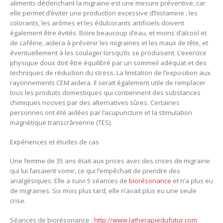
aliments déclenchant la migraine est une mesure préventive, car
elle permet d’éviter une production excessive d’histamine ; les
colorants, les arômes et les édulcorants artificiels doivent
également être évités. Boire beaucoup d’eau, et moins d’alcool et
de caféine, aidera à prévenir les migraines et les maux de tête, et
éventuellement à les soulager lorsqu’ils se produisent. L’exercice
physique doux doit être équilibré par un sommeil adéquat et des
techniques de réduction du stress. La limitation de l’exposition aux
rayonnements CEM aidera. Il serait également utile de remplacer
tous les produits domestiques qui contiennent des substances
chimiques nocives par des alternatives sûres. Certaines
personnes ont été aidées par l’acupuncture et la stimulation
magnétique transcrânienne (TES).
Expériences et études de cas
Une femme de 35 ans était aux prises avec des crises de migraine
qui lui faisaient vomir, ce qui l’empêchait de prendre des
analgésiques. Elle a suivi 5 séances de
biorésonance
et n’a plus eu
de migraines. Six mois plus tard, elle n’avait plus eu une seule
crise.
Séances de biorésonance :
http://www.latherapiedufutur.com