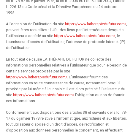
loi n° 78-87 du 6 janvier 1978, la loi n° 2004-801 du 6 août 2004, l’article
L. 226-13 du Code pénal et la Directive Européenne du 24 octobre
1995.
A l’occasion de l’utilisation du site
https://www.latherapiedufutur.com/
,
peuvent êtres recueillies : l’URL des liens par l’intermédiaire desquels
l’utilisateur a accédé au site
https://www.latherapiedufutur.com/
, le
fournisseur d’accès de l’utilisateur, l’adresse de protocole Internet (IP)
de l’utilisateur.
En tout état de cause LA THÉRAPIE DU FUTUR ne collecte des
informations personnelles relatives à l’utilisateur que pour le besoin de
certains services proposés par le site
https://www.latherapiedufutur.com/
. L’utilisateur fournit ces
informations en toute connaissance de cause, notamment lorsqu’il
procède par lui-même à leur saisie. Il est alors précisé à l’utilisateur du
site
https://www.latherapiedufutur.com/
l’obligation ou non de fournir
ces informations.
Conformément aux dispositions des articles 38 et suivants de la loi 78-
17 du 6 janvier 1978 relative à l’informatique, aux fichiers et aux libertés,
tout utilisateur dispose d’un droit d’accès, de rectification et
d’opposition aux données personnelles le concernant, en effectuant