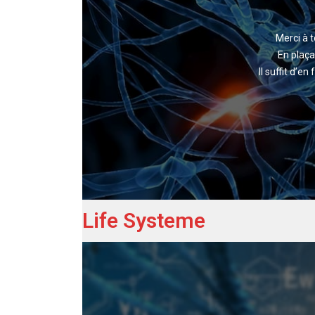
Merci à t
En plaça
Il suffit d’e
Life Systeme